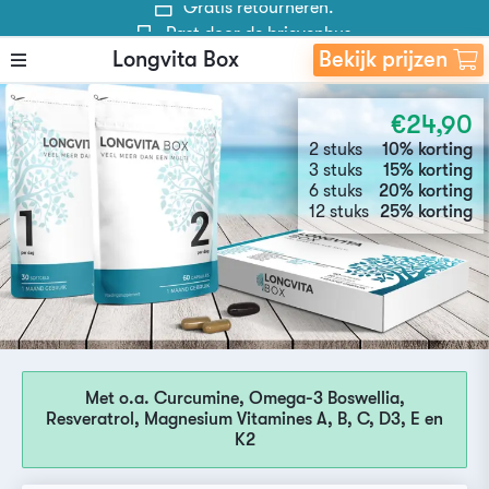
Past door de brievenbus.
Achteraf betalen mag
Longvita Box
Bekijk prijzen
Waardering 9.5
Gratis verzending.
€24,90
Gratis retourneren.
2 stuks
10% korting
3 stuks
15% korting
6 stuks
20% korting
12 stuks
25% korting
Met o.a. Curcumine, Omega-3 Boswellia,
Resveratrol, Magnesium Vitamines A, B, C, D3, E en
K2